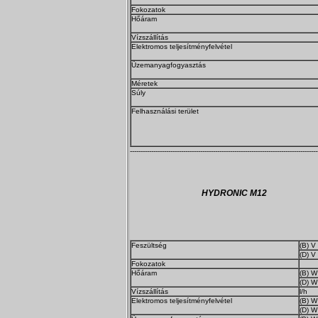
Fokozatok
Hőáram
Vízszállítás
Elektromos teljesítményfelvétel
Üzemanyagfogyasztás
Méretek
Súly
Felhasználási terület
----------------------------------------------------------------------------------------
HYDRONIC M12
Feszültség
(B) V
(D) V
Fokozatok
Hőáram
(B) W
(D) W
Vízszállítás
l/h
Elektromos teljesítményfelvétel
(B) W
(D) W