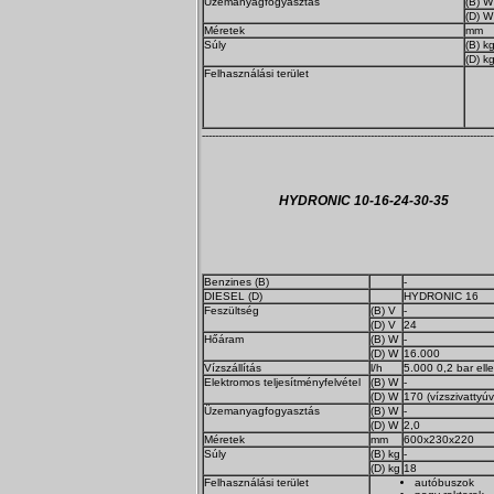
Üzemanyagfogyasztás
(B) W
(D) W
Méretek
mm
Súly
(B) k
(D) k
Felhasználási terület
----------------------------------------------------------------------------------------
HYDRONIC 10-16-24-30-35
Benzines (B)
-
DIESEL (D)
HYDRONIC 16
Feszültség
(B) V
-
(D) V
24
Hőáram
(B) W
-
(D) W
16.000
Vízszállítás
l/h
5.000 0,2 bar ell
Elektromos teljesítményfelvétel
(B) W
-
(D) W
170 (vízszivattyúv
Üzemanyagfogyasztás
(B) W
-
(D) W
2,0
Méretek
mm
600x230x220
Súly
(B) kg
-
(D) kg
18
Felhasználási terület
autóbuszok