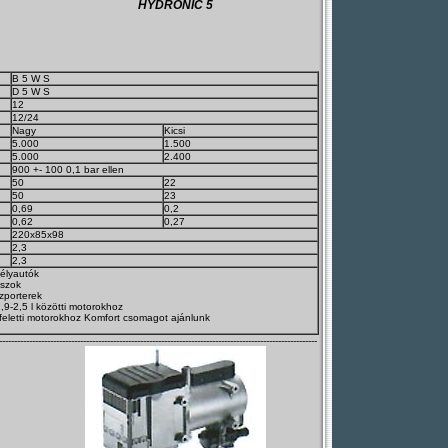
HYDRONIC 5
B 5 W S
D 5 W S
12
12/24
Nagy
Kicsi
5.000
1.500
5.000
2.400
900 +- 100 0,1 bar ellen
50
22
50
23
0,69
0,2
0,62
0,27
220x85x98
2,3
2,3
élyautók
uszok
zporterek
,9-2,5 l közötti motorokhoz
 feletti motorokhoz Komfort csomagot ajánlunk
----------------------------------------------------------------------------------------------------------