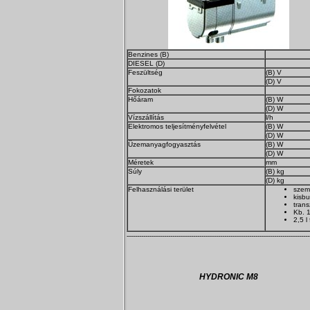
Benzines (B)
DIESEL (D)
Feszültség
(B) V
(D) V
Fokozatok
Hőáram
(B) W
(D) W
Vízszállítás
l/h
Elektromos teljesítményfelvétel
(B) W
(D) W
Üzemanyagfogyasztás
(B) W
(D) W
Méretek
mm
Súly
(B) kg
(D) kg
Felhasználási terület
szem
kisb
trans
Kb. 1
2,5 l
----------------------------------------------------------------------------------------
HYDRONIC M8