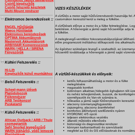
Csörlőkhöz rádiós távirányítók
Csörlő kiegészítők
Csörlő felszrelő készletek
VIZES KÉSZÜLÉKEK
Multi-Mount rendszer
..........................................................
A vízfűtés a motor saját hűtővízrendszerét használja fel.
Elektromos berendezések ::
csatornákon keresztül kerül a meleg a fülkébe.
A vízfűtések előnye a motor és a fülke felmelegítése. L
ENGEL Hűtőládák
bekötésre. A hőenergiát a jármű saját hőcserélője adja l
Waeco Hűtőládák
a fülkébe.
Elektromos berendezések
OPTIMA Akkumlátorok
A meleglevegő-ventilátor fokozatszabályozójával állítható
Mastervolt Akkumlátorok
előre programozott indításhoz időkapcsoló óra alkalmazh
ARB/VIAIR Kompresszorok
WARN / HELLA / SIRENA
Az égéshez szükséges levegő a szabadból, az üzemanyag 
Fényszórók
hőcserélő továbbadja a hőenergiát a jármű saját vízrend
..........................................................
Kültéri Felszerelés ::
Hi-Lift
Kiegészítők külső munkákhoz
A vízfűtő-készülékek és előnyeik:
..........................................................
kettős felhasználhatóság a motor és a fülke
Belső Felszerelés ::
melegítésére
magasabb komfort
Scheel-mann ülések
különösen alkalmas hidegebb éghajlaton téli ü
Platódobozok
és nehéz teherjárművek, buszok, de komfortigé
Fiókrendszer
személyautók és Van-ok számára is.
ARB Tetőkonzol
hőleadás a jármű saját fűtőrendszerén keresztül
Puskatartó
alacsony üzemanyagfogyasztás
..........................................................
zajszegény, alacsony áramfelvétel
komfortos állóhelyzeti szellőztetés nyáron
Külső Felszerelés ::
HYDRONIC 4/5 opció
teljesen elektronikus vezérlés
African Outback / ARB / Thule
állandó működés ellenőrzés
csomagtartók
biztonsági és diagnosztikai rendszer
Safri Snorkel levegőszűrő
könnyen karbantartható és szervízbarát
WARN lökhárító, védő lemezek
megfelel az EG és GS előírásoknak és normákn
Platóbélések