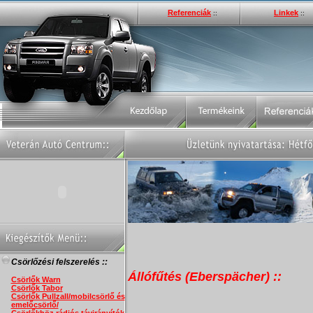
Referenciák
Linkek
::
::
Csörlőzési felszerelés ::
Állófűtés (Eberspächer) ::
Csörlők Warn
Csörlők Tabor
Csörlők Pullzall/mobilcsörlő és
emelőcsörlő/