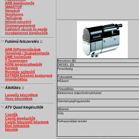
ARB keménytetők
SMARTOP
Haspácél
Vonóhorog
Tetősátrak
----------------------------------------------------------------------------------------
Hótoló+sószóró
Üzemanyagtankok
Gallytörő rácsok és egyéb
rozsdamentes kiegészítők
..........................................................
Futómű-felszerelés ::
ARB Differenciálzárak
Tengelyek / Szabadonfutók
OME futóművek
T-Suspension
Benzines (B)
KONI lengéscsillapítók
DIESEL (D)
Kerekek
Feszültség
Nyomtáv szélesítő
EXTRÉM Erősített kuplungok
Fokozatok
terepjárókhoz
Hőáram
..........................................................
Állófűtés ::
Vízszállítás
Elektromos teljesítményfelvétel
Levegős készülékek
Vizes készülékek
Üzemanyagfogyasztás
..........................................................
ATV Quad kiegészítők
Méretek
Súly
Csörlők
Csörlő kiegészítők
Felhasználási terület
Csörlő felszerelő készletek
Első lökhárítók
Hótolók
----------------------------------------------------------------------------------------