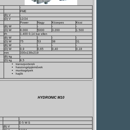
-
PME
(B) V
-
(D) V
12/24
Power
Nagy
Közepes
Kicsi
(B) W
-
-
-
-
(D) W
8.000
5000
3.200
1.500
l/h
1.400 0,14 bar ellen
(B) W
-
-
-
-
(D) W
75
53
38
31
(B) W
-
-
-
-
(D) W
0,9
0,65
0,40
0,18
mm
330x138x219
(B) kg
-
(D) kg
6,5
transzporterek
haszongépjárművek
munkagépek
hajók
----------------------------------------------------------------------------------------------------------
HYDRONIC M10
-
D 5 W S
(B) V
-