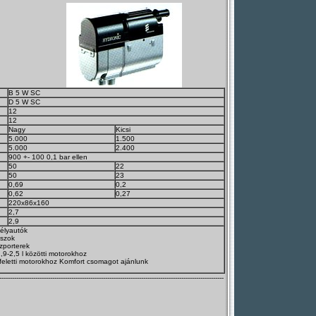
B 5 W SC
D 5 W SC
12
12
Nagy
Kicsi
5.000
1.500
5.000
2.400
900 +- 100 0,1 bar ellen
50
22
50
23
0,69
0,2
0,62
0,27
220x86x160
2,7
2,9
élyautók
uszok
zporterek
,9-2,5 l közötti motorokhoz
 feletti motorokhoz Komfort csomagot ajánlunk
----------------------------------------------------------------------------------------------------------