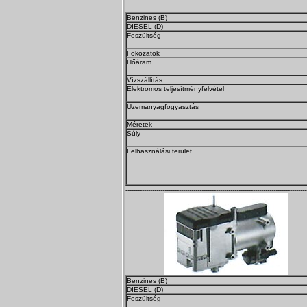
Benzines (B)
DIESEL (D)
Feszültség
Fokozatok
Hőáram
Vízszállítás
Elektromos teljesítményfelvétel
Üzemanyagfogyasztás
Méretek
Súly
Felhasználási terület
----------------------------------------------------------------------------------------
Benzines (B)
DIESEL (D)
Feszültség