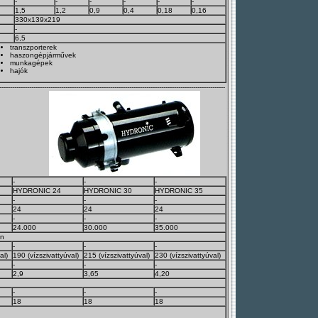
-
-
-
-
-
-
1,5
1,2
0,9
0,4
0,18
0,16
330x139x219
g
-
g
6,5
transzporterek
haszongépjárművek
munkagépek
hajók
----------------------------------------------------------------------------------------------------------
-
-
-
HYDRONIC 24
HYDRONIC 30
HYDRONIC 35
-
-
-
24
24
24
-
-
-
24.000
30.000
35.000
en
-
-
-
al)
190 (vízszivattyúval)
215 (vízszivattyúval)
230 (vízszivattyúval)
-
-
-
2,9
3,65
4,20
-
-
-
18
18
18