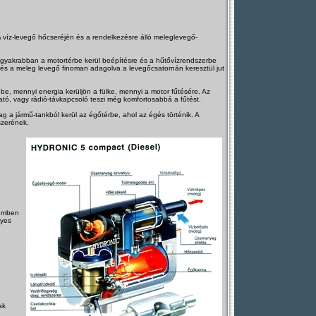
 A víz-levegő hőcseréjén és a rendelkezésre álló meleglevegő-
eggyakrabban a motortérbe kerül beépítésre és a hűtővízrendszerbe
e és a meleg levegő finoman adagolva a levegőcsatornán keresztül jut
 be, mennyi energia kerüljön a fülke, mennyi a motor fűtésére. Az
ató, vagy rádió-távkapcsoló teszi még komfortosabbá a fűtést.
a jármű-tankból kerül az égőtérbe, ahol az égés történik. A
szerének.
zemben
nyes
ak