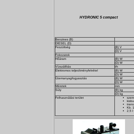
HYDRONIC 5 compact
Benzines (B)
DIESEL (D)
Feszültség
(B) V
(D) V
Fokozatok
Hőáram
(B) W
(D) W
Vízszállítás
l/h
Elektromos teljesítményfelvétel
(B) W
(D) W
Üzemanyagfogyasztás
(B) W
(D) W
Méretek
mm
Súly
(B) kg
(D) kg
Felhasználási terület
szem
kisb
trans
Kb. 1
2,5 l
----------------------------------------------------------------------------------------