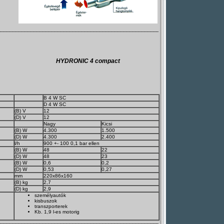
----------------------------------------------------------------------------------------------------------
HYDRONIC 4 compact
B 4 W SC
D 4 W SC
(B) V
12
(D) V
12
Nagy
Kicsi
(B) W
4.300
1.500
(D) W
4.300
2.400
l/h
900 +- 100 0,1 bar ellen
(B) W
48
22
(D) W
48
23
(B) W
0,6
0,2
(D) W
0,53
0,27
mm
220x86x160
(B) kg
2,7
(D) kg
2,9
személyautók
kisbuszok
transzporterek
Kb. 1,9 l-es motorig
----------------------------------------------------------------------------------------------------------