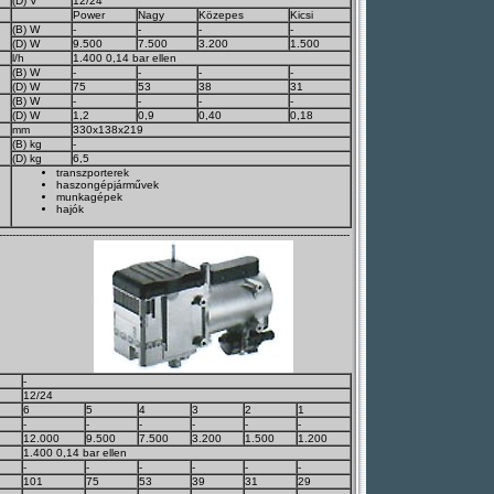
(D) V
12/24
Power
Nagy
Közepes
Kicsi
(B) W
-
-
-
-
(D) W
9.500
7.500
3.200
1.500
l/h
1.400 0,14 bar ellen
(B) W
-
-
-
-
(D) W
75
53
38
31
(B) W
-
-
-
-
(D) W
1,2
0,9
0,40
0,18
mm
330x138x219
(B) kg
-
(D) kg
6,5
transzporterek
haszongépjárművek
munkagépek
hajók
----------------------------------------------------------------------------------------------------------
-
12/24
6
5
4
3
2
1
-
-
-
-
-
-
12.000
9.500
7.500
3.200
1.500
1.200
1.400 0,14 bar ellen
-
-
-
-
-
-
101
75
53
39
31
29