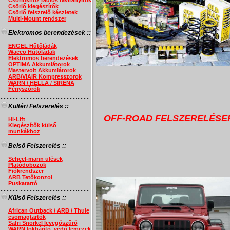
Csörlőkhöz rádiós távirányítók
Csörlő kiegészítők
Csörlő felszrelő készletek
Multi-Mount rendszer
..........................................................
Elektromos berendezések ::
ENGEL Hűtőládák
Waeco Hűtőládák
Elektromos berendezések
OPTIMA Akkumlátorok
Mastervolt Akkumlátorok
ARB/VIAIR Kompresszorok
WARN / HELLA / SIRENA
Fényszórók
..........................................................
Kültéri Felszerelés ::
OFF-ROAD FELSZERELÉSE
Hi-Lift
Kiegészítők külső
munkákhoz
..........................................................
Belső Felszerelés ::
Scheel-mann ülések
Platódobozok
Fiókrendszer
ARB Tetőkonzol
Puskatartó
..........................................................
Külső Felszerelés ::
African Outback / ARB / Thule
csomagtartók
Safri Snorkel levegőszűrő
WARN lökhárító, védő lemezek