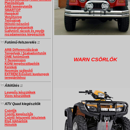
Platóbélések
ARB keménytetők
SMARTOP
Haspácél
Vonóhorog
Tetősátrak
Hótoló+sószóró
Üzemanyagtankok
Gallytörő rácsok és egyéb
rozsdamentes kiegészítők
..........................................................
Futómű-felszerelés ::
ARB Differenciálzárak
Tengelyek / Szabadonfutók
OME futóművek
WARN CSÖRLŐK
T-Suspension
KONI lengéscsillapítók
Kerekek
Nyomtáv szélesítő
EXTRÉM Erősített kuplungok
terepjárókhoz
..........................................................
Állófűtés ::
Levegős készülékek
Vizes készülékek
..........................................................
ATV Quad kiegészítők
Csörlők
Csörlő kiegészítők
Csörlő felszerelő készletek
Első lökhárítók
Hótolók