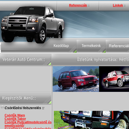
Referenciák
Linkek
::
::
Csörlőzési felszerelés ::
Csörlők Warn
Csörlők Tabor
Csörlők Pullzall/mobilcsörlő és
emelőcsörlő/