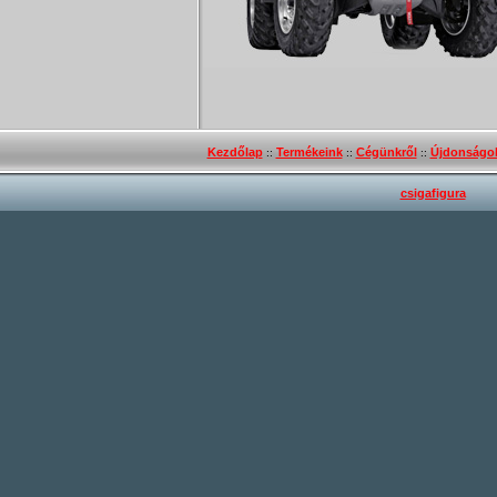
Kezdőlap
Termékeink
Cégünkről
Újdonságo
::
::
::
csigafigura